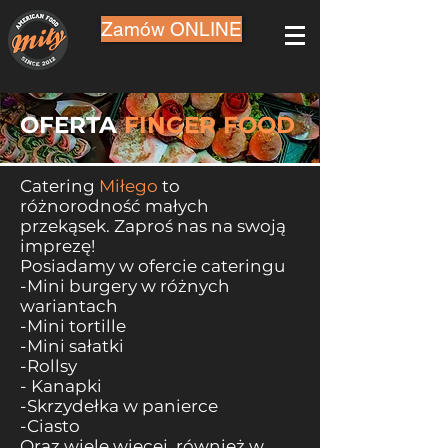
Zamów ONLINE
OFERTA
FINGER FOOD
Catering
Miłego
to
różnorodność małych
przekąsek
. Zaproś nas na swoją
imprezę!
Posiadamy w ofercie cateringu
-Mini burgery w różnych
wariantach
-Mini tortille
-Mini sałatki
-Rollsy
- Kanapki
-Skrzydełka w panierce
-Ciasto
Oraz wiele więcej, również w