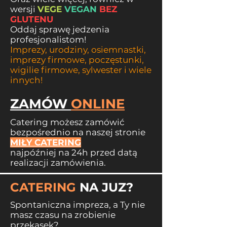
wersji
VEGE
VEGAN
BEZ
GLUTENU
Oddaj sprawę jedzenia
profesjonalistom!
Im
prezy, urodziny, osiemnastki,
imprezy firmowe, poczęstunki,
wigilie firmowe,
sylwester i wiele
innych!
ZAMÓW
ONLINE
Catering możesz zamówić
bezpośrednio na naszej stronie
MIŁY CATERING
najpóźniej na 24h przed datą
realizacji zamówienia.
CATERING
NA JUZ?
Spontaniczna impreza, a Ty nie
masz czasu na zrobienie
przekąsek?